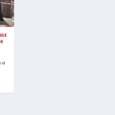
NGE
DE
 el