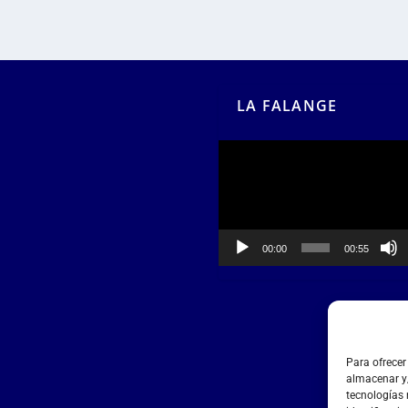
LA FALANGE
Reproductor
de
vídeo
00:00
00:55
Para ofrecer
almacenar y/
tecnologías