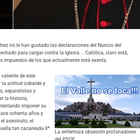
nchez no le han gustado las declaraciones del Nuncio del
vechado para cargar contra la Iglesia … Católica, claro está,
s impuestos de los que actualmente está exenta.
 valiente de este
r la actitud cobarde y
s, separatistas y
r la historia,
intentando imponer su
hace ochenta años y
el asesinato, el
uella tan cacareada IIª
La enfermiza obsesión profanadores
del PSOE