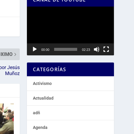
Reproductor
de
vídeo
00:00
02:23
ÓXIMO
por Jesús
CATEGORÍAS
Muñoz
Activismo
Actualidad
adñ
Agenda