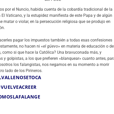
s por el Nuncio, habida cuenta de la cobardía tradicional de la
n El Vaticano, y la estupidez manifiesta de este Papa y de algún
se matar o violar, en la persecución religiosa que se produjo en
ón.
hacerles pagar los impuestos también a todas esas confesiones
estamente, no hacen ni «
el güevo
» en materia de educación o de
s, como si que hace la Católica? Una bravuconada más, y
as y golpistas, a los que prefieren «blanquear» cuanto antes, par
nosotros los falangistas, nos negamos en su momento a morir
ro lado de los Pirineros.
LVALLENOSETOCA
#VUELVEACREER
OMOSLAFALANGE