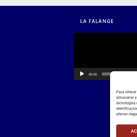
LA FALANGE
Reproductor
de
vídeo
00:00
00:55
Para ofrecer
almacenar y/
tecnologías
identificacio
afectar nega
AC