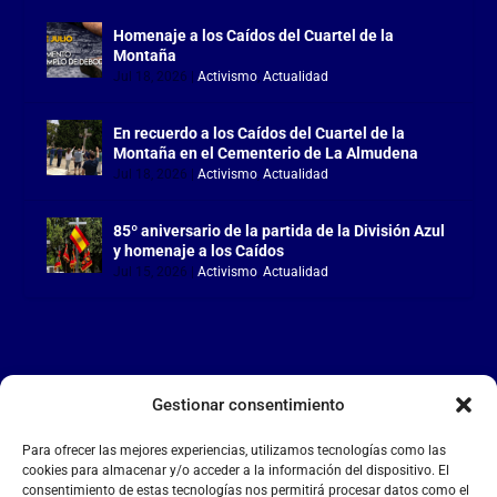
Homenaje a los Caídos del Cuartel de la
Montaña
Jul 18, 2026
|
Activismo
,
Actualidad
En recuerdo a los Caídos del Cuartel de la
Montaña en el Cementerio de La Almudena
Jul 18, 2026
|
Activismo
,
Actualidad
85º aniversario de la partida de la División Azul
y homenaje a los Caídos
Jul 15, 2026
|
Activismo
,
Actualidad
Gestionar consentimiento
LA FALANGE
Para ofrecer las mejores experiencias, utilizamos tecnologías como las
Reproductor
cookies para almacenar y/o acceder a la información del dispositivo. El
de
consentimiento de estas tecnologías nos permitirá procesar datos como el