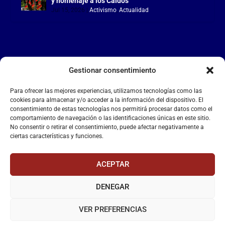
y homenaje a los Caídos
Jul 15, 2026
|
Activismo
,
Actualidad
Gestionar consentimiento
LA FALANGE
Para ofrecer las mejores experiencias, utilizamos tecnologías como las
Reproductor
cookies para almacenar y/o acceder a la información del dispositivo. El
de
consentimiento de estas tecnologías nos permitirá procesar datos como el
comportamiento de navegación o las identificaciones únicas en este sitio.
vídeo
No consentir o retirar el consentimiento, puede afectar negativamente a
ciertas características y funciones.
ACEPTAR
DENEGAR
00:00
00:55
VER PREFERENCIAS