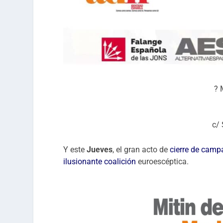
? 
c/ 
Y este
Jueves
, el gran acto de
cierre de cam
ilusionante coalición
euroescéptica.