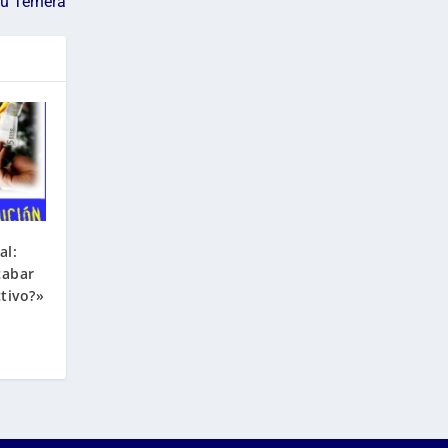
su Ternera
al:
cabar
ctivo?»