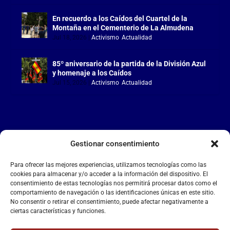
En recuerdo a los Caídos del Cuartel de la
Montaña en el Cementerio de La Almudena
Jul 18, 2026
|
Activismo
,
Actualidad
85º aniversario de la partida de la División Azul
y homenaje a los Caídos
Jul 15, 2026
|
Activismo
,
Actualidad
Gestionar consentimiento
LA FALANGE
Para ofrecer las mejores experiencias, utilizamos tecnologías como las
Reproductor
cookies para almacenar y/o acceder a la información del dispositivo. El
de
consentimiento de estas tecnologías nos permitirá procesar datos como el
comportamiento de navegación o las identificaciones únicas en este sitio.
vídeo
No consentir o retirar el consentimiento, puede afectar negativamente a
ciertas características y funciones.