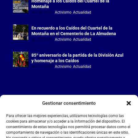
Homenaje a los Caídos del Cuartel de la
Montaña
Jul 18, 2026
|
Activismo
,
Actualidad
En recuerdo a los Caídos del Cuartel de la
Montaña en el Cementerio de La Almudena
Jul 18, 2026
|
Activismo
,
Actualidad
85º aniversario de la partida de la División Azul
y homenaje a los Caídos
Jul 15, 2026
|
Activismo
,
Actualidad
Gestionar consentimiento
LA FALANGE
Para ofrecer las mejores experiencias, utilizamos tecnologías como las
Reproductor
cookies para almacenar y/o acceder a la información del dispositivo. El
de
consentimiento de estas tecnologías nos permitirá procesar datos como el
comportamiento de navegación o las identificaciones únicas en este sitio.
vídeo
No consentir o retirar el consentimiento, puede afectar negativamente a