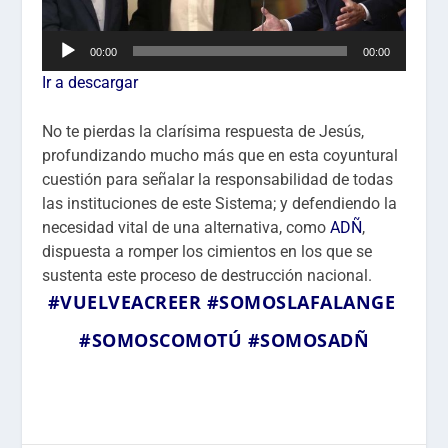
R
00:00
00:00
e
Ir a descargar
p
r
No te pierdas la clarísima respuesta de Jesús,
o
profundizando mucho más que en esta coyuntural
d
cuestión para señalar la responsabilidad de todas
u
las instituciones de este Sistema; y defendiendo la
c
necesidad vital de una alternativa, como
ADÑ
,
t
dispuesta a romper los cimientos en los que se
o
sustenta este proceso de destrucción nacional.
r
#VUELVEACREER
#SOMOSLAFALANGE
d
e
#SOMOSCOMOTÚ
#SOMOSADÑ
a
u
d
i