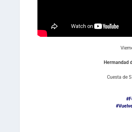
Vier
Hermandad d
Cuesta de S
#F
#Vuelv