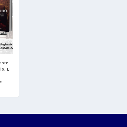
ante
io. El
»