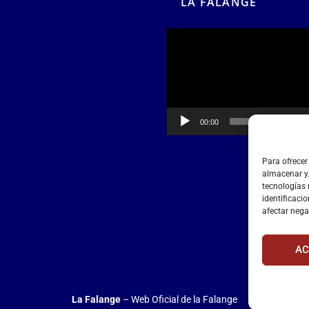
LA FALANGE
Reproductor
de
vídeo
00:00
00:55
Para ofrecer
almacenar y/
tecnologías
identificacio
afectar nega
AC
La Falange
– Web Oficial de la Falange