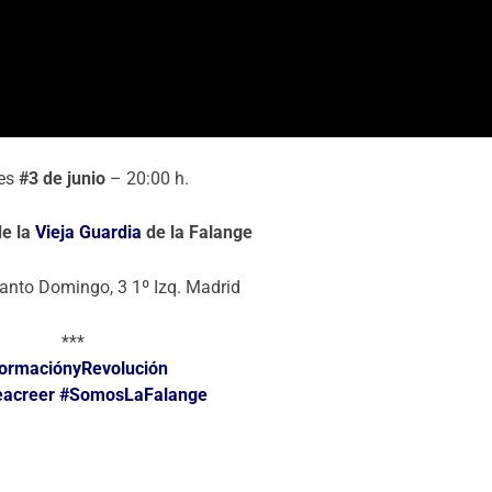
nes
#3 de junio
– 20:00 h.
e la
Vieja Guardia
de la Falange
anto Domingo, 3 1º Izq. Madrid
***
ormaciónyRevolución
eacreer
#SomosLaFalange