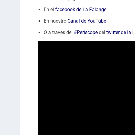
En el
facebook de La Falange
En nuestro
Canal de YouTube
O a través del
#Periscope
del
twitter de la