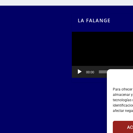
LA FALANGE
Reproductor
de
vídeo
00:00
00:55
Para ofrecer
almacenar y/
tecnologías
identificacio
afectar nega
AC