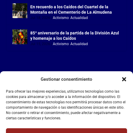
En recuerdo a los Caídos del Cuartel de la
Montaña en el Cementerio de La Almudena
Jul 18, 2026
|
Activismo
,
Actualidad
85º aniversario de la partida de la División Azul
y homenaje a los Caídos
Jul 15, 2026
|
Activismo
,
Actualidad
Gestionar consentimiento
LA FALANGE
Para ofrecer las mejores experiencias, utilizamos tecnologías como las
Reproductor
cookies para almacenar y/o acceder a la información del dispositivo. El
de
consentimiento de estas tecnologías nos permitirá procesar datos como el
comportamiento de navegación o las identificaciones únicas en este sitio.
vídeo
No consentir o retirar el consentimiento, puede afectar negativamente a
ciertas características y funciones.