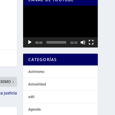
Reproductor
de
vídeo
00:00
02:23
CATEGORÍAS
Activismo
ÓXIMO
Actualidad
 justicia
adñ
Agenda