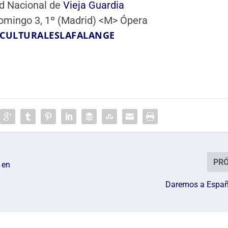
d Nacional de
Vieja Guardia
omingo 3, 1º (Madrid) <M> Ópera
SCULTURALESLAFALANGE
PR
 en
Daremos a España