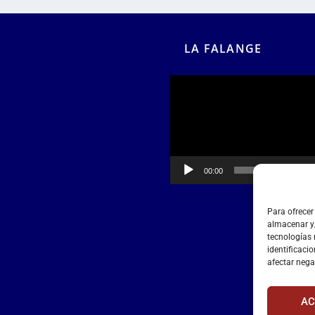
LA FALANGE
Reproductor
de
vídeo
00:00
00:55
Para ofrecer
almacenar y/
tecnologías
identificacio
afectar nega
AC