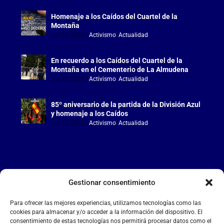
Homenaje a los Caídos del Cuartel de la
Montaña
Jul 18, 2026
|
Activismo
,
Actualidad
En recuerdo a los Caídos del Cuartel de la
Montaña en el Cementerio de La Almudena
Jul 18, 2026
|
Activismo
,
Actualidad
85º aniversario de la partida de la División Azul
y homenaje a los Caídos
Jul 15, 2026
|
Activismo
,
Actualidad
Gestionar consentimiento
LA FALANGE
Para ofrecer las mejores experiencias, utilizamos tecnologías como las
Reproductor
cookies para almacenar y/o acceder a la información del dispositivo. El
de
consentimiento de estas tecnologías nos permitirá procesar datos como el