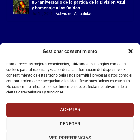
85º aniversario de la partida de la División Azul
y homenaje a los Caídos
Jul 15, 2026
|
Activismo
,
Actualidad
Gestionar consentimiento
LA FALANGE
Para ofrecer las mejores experiencias, utilizamos tecnologías como las
Reproductor
cookies para almacenar y/o acceder a la información del dispositivo. El
de
consentimiento de estas tecnologías nos permitirá procesar datos como el
comportamiento de navegación o las identificaciones únicas en este sitio.
vídeo
No consentir o retirar el consentimiento, puede afectar negativamente a
ciertas características y funciones.
ACEPTAR
DENEGAR
00:00
00:55
VER PREFERENCIAS