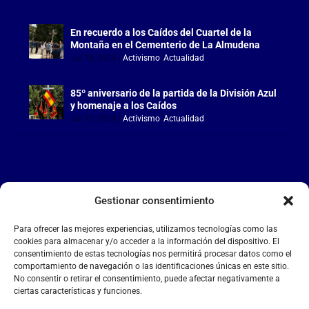
En recuerdo a los Caídos del Cuartel de la
Montaña en el Cementerio de La Almudena
Jul 18, 2026
|
Activismo
,
Actualidad
85º aniversario de la partida de la División Azul
y homenaje a los Caídos
Jul 15, 2026
|
Activismo
,
Actualidad
Gestionar consentimiento
LA FALANGE
Para ofrecer las mejores experiencias, utilizamos tecnologías como las
Reproductor
cookies para almacenar y/o acceder a la información del dispositivo. El
de
consentimiento de estas tecnologías nos permitirá procesar datos como el
comportamiento de navegación o las identificaciones únicas en este sitio.
vídeo
No consentir o retirar el consentimiento, puede afectar negativamente a
ciertas características y funciones.