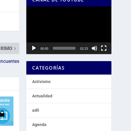
Reproductor
de
vídeo
ÓXIMO
00:00
02:23
incuentes
CATEGORÍAS
Activismo
Actualidad
adñ
Agenda