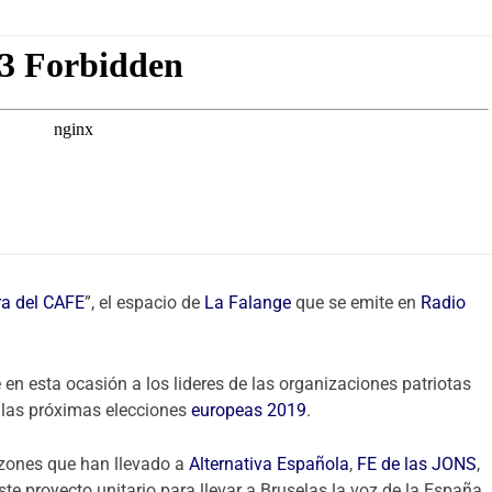
ra del CAFE
”, el espacio de
La Falange
que se emite en
Radio
e en esta ocasión a los lideres de las organizaciones patriotas
 las próximas elecciones
europeas 2019
.
azones que han llevado a
Alternativa Española
,
FE de las JONS
,
este proyecto unitario para llevar a Bruselas la voz de la España