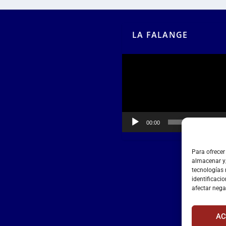
LA FALANGE
Reproductor
de
vídeo
00:00
00:55
Para ofrecer
almacenar y/
tecnologías
identificacio
afectar nega
AC