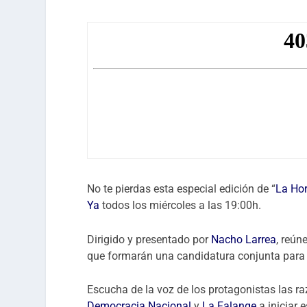
No te pierdas esta especial edición de “
La Ho
Ya
todos los miércoles a las 19:00h.
Dirigido y presentado por
Nacho Larrea
, reún
que formarán una candidatura conjunta para
Escucha de la voz de los protagonistas las r
Democracia Nacional
y
La Falange
a iniciar 