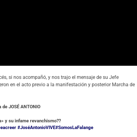
cés, si nos acompañó, y nos trajo el mensaje de su Jefe
eron en el acto previo a la manifestación y posterior Marcha de
nsa de JOSÉ ANTONIO
ta» y su infame revanchismo??
eacreer
#JoséAntonioVIVE
#SomosLaFalange