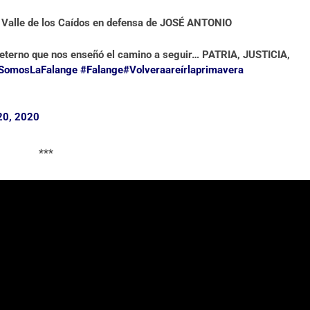
alle de los Caídos en defensa de JOSÉ ANTONIO
 eterno que nos enseñó el camino a seguir… PATRIA, JUSTICIA,
SomosLaFalange
#Falange
#Volveraareírlaprimavera
20, 2020
***