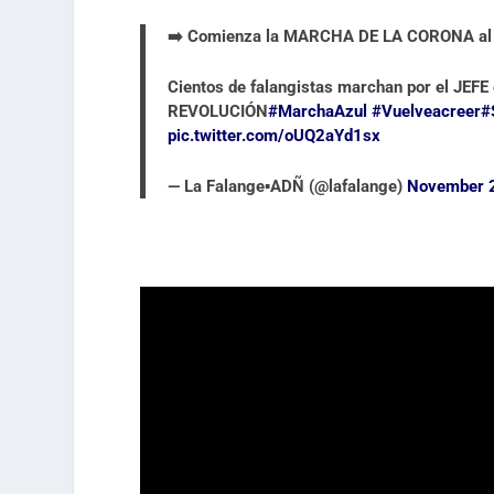
➡️ Comienza la MARCHA DE LA CORONA al V
Cientos de falangistas marchan por el JEFE
REVOLUCIÓN
#MarchaAzul
#Vuelveacreer
#
pic.twitter.com/oUQ2aYd1sx
— La Falange▪️ADÑ (@lafalange)
November 