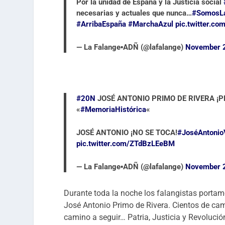
Por la unidad de España y la Justicia social
necesarias y actuales que nunca…
#SomosL
#ArribaEspaña
#MarchaAzul
pic.twitter.
— La Falange▪️ADÑ (@lafalange)
November 
#20N
JOSÉ ANTONIO PRIMO DE RIVERA ¡PRESE
«
#MemoriaHistórica
«
JOSÉ ANTONIO ¡NO SE TOCA!
#JoséAntonio
pic.twitter.com/ZTdBzLEeBM
— La Falange▪️ADÑ (@lafalange)
November 
Durante toda la noche los falangistas porta
José Antonio Primo de Rivera. Cientos de ca
camino a seguir… Patria, Justicia y Revolució