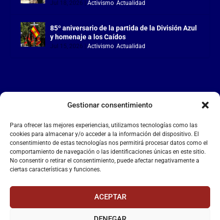
Jul 18, 2026
|
Activismo
,
Actualidad
85º aniversario de la partida de la División Azul
y homenaje a los Caídos
Jul 15, 2026
|
Activismo
,
Actualidad
Gestionar consentimiento
LA FALANGE
Para ofrecer las mejores experiencias, utilizamos tecnologías como las
Reproductor
cookies para almacenar y/o acceder a la información del dispositivo. El
de
consentimiento de estas tecnologías nos permitirá procesar datos como el
comportamiento de navegación o las identificaciones únicas en este sitio.
vídeo
No consentir o retirar el consentimiento, puede afectar negativamente a
ciertas características y funciones.
ACEPTAR
DENEGAR