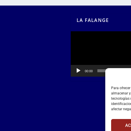
LA FALANGE
Reproductor
de
vídeo
00:00
00:55
Para ofrecer
almacenar y/
tecnologías
identificacio
afectar nega
AC