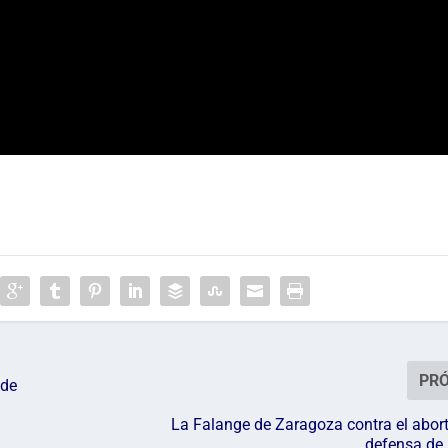
PR
 de
La Falange de Zaragoza contra el abort
defensa de 