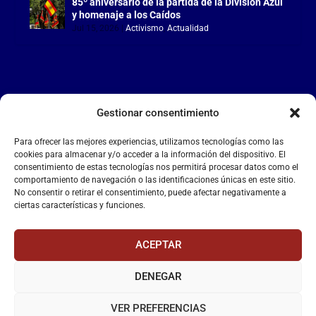
85º aniversario de la partida de la División Azul
y homenaje a los Caídos
Jul 15, 2026
|
Activismo
,
Actualidad
Gestionar consentimiento
LA FALANGE
Para ofrecer las mejores experiencias, utilizamos tecnologías como las
Reproductor
cookies para almacenar y/o acceder a la información del dispositivo. El
de
consentimiento de estas tecnologías nos permitirá procesar datos como el
comportamiento de navegación o las identificaciones únicas en este sitio.
vídeo
No consentir o retirar el consentimiento, puede afectar negativamente a
ciertas características y funciones.
ACEPTAR
DENEGAR
00:00
00:55
VER PREFERENCIAS