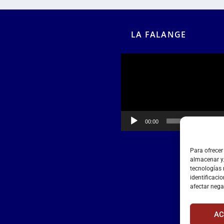
LA FALANGE
Reproductor
de
vídeo
00:00
00:55
Para ofrecer
almacenar y/
tecnologías
identificacio
afectar nega
AC