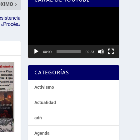
ÓXIMO
Reproductor
de
esistencia
l «Procés»
vídeo
00:00
02:23
CATEGORÍAS
Activismo
Actualidad
adñ
Agenda