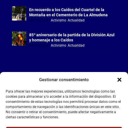
En recuerdo a los Caídos del Cuartel de la
Montaña en el Cementerio de La Almudena
Jul 18, 2026
|
Activismo
,
Actualidad
85º aniversario de la partida de la División Azul
y homenaje a los Caídos
Jul 15, 2026
|
Activismo
,
Actualidad
Gestionar consentimiento
LA FALANGE
Para ofrecer las mejores experiencias, utilizamos tecnologías como las
Reproductor
cookies para almacenar y/o acceder a la información del dispositivo. El
de
consentimiento de estas tecnologías nos permitirá procesar datos como el
comportamiento de navegación o las identificaciones únicas en este sitio.
vídeo
No consentir o retirar el consentimiento, puede afectar negativamente a
ciertas características y funciones.