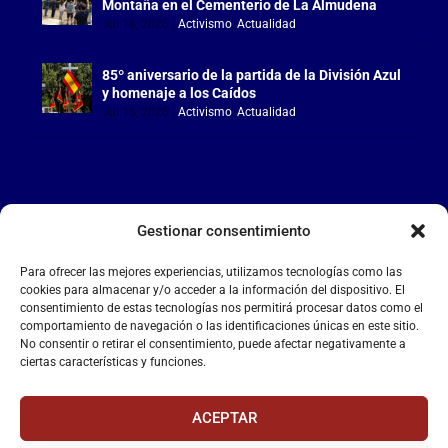
Montaña en el Cementerio de La Almudena
Jul 18, 2026
|
Activismo
,
Actualidad
85º aniversario de la partida de la División Azul
y homenaje a los Caídos
Jul 15, 2026
|
Activismo
,
Actualidad
Gestionar consentimiento
LA FALANGE
Para ofrecer las mejores experiencias, utilizamos tecnologías como las
Reproductor
cookies para almacenar y/o acceder a la información del dispositivo. El
de
consentimiento de estas tecnologías nos permitirá procesar datos como el
comportamiento de navegación o las identificaciones únicas en este sitio.
vídeo
No consentir o retirar el consentimiento, puede afectar negativamente a
ciertas características y funciones.
ACEPTAR