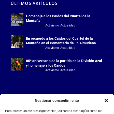
ÚLTIMOS ARTÍCULOS
Homenaje a los Caídos del Cuartel de la
Montaña
Jul 18, 2026
|
Activismo
,
Actualidad
En recuerdo a los Caídos del Cuartel de la
Montaña en el Cementerio de La Almudena
Jul 18, 2026
|
Activismo
,
Actualidad
85º aniversario de la partida de la División Azul
y homenaje a los Caídos
Jul 15, 2026
|
Activismo
,
Actualidad
Gestionar consentimiento
LA FALANGE
Para ofrecer las mejores experiencias, utilizamos tecnologías como las
Reproductor