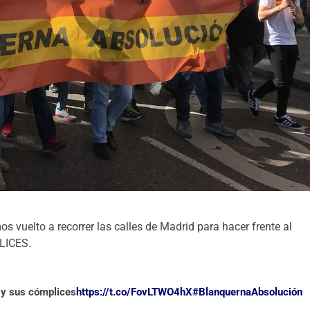
s vuelto a recorrer las calles de Madrid para hacer frente al
LICES.
s y sus cómplices
https://t.co/FovLTWO4hX
#BlanquernaAbsolución