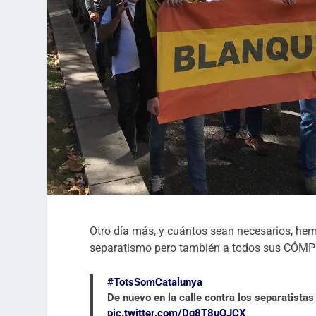
Otro día más, y cuántos sean necesarios, hemo
separatismo pero también a todos sus CÓMP
#TotsSomCatalunya
De nuevo en la calle contra los separatista
pic.twitter.com/Dq8T8uQJCX