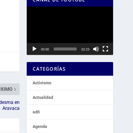
Reproductor
de
vídeo
00:00
02:23
CATEGORÍAS
Activismo
ÓXIMO
Actualidad
edesma en
Aravaca
adñ
Agenda