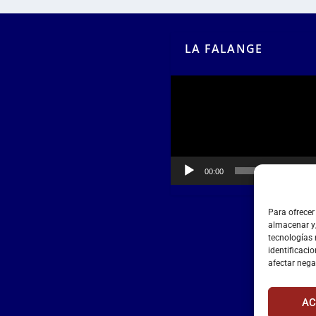
LA FALANGE
Reproductor
de
vídeo
00:00
00:55
Para ofrecer
almacenar y/
tecnologías
identificacio
afectar nega
AC