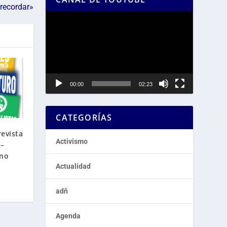
recordar»
Reproductor
de
vídeo
00:00
02:23
CATEGORÍAS
revista
Activismo
 –
ano
Actualidad
adñ
Agenda