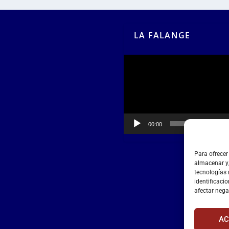
LA FALANGE
Reproductor
de
vídeo
00:00
00:55
Para ofrecer
almacenar y/
tecnologías
identificacio
afectar nega
AC