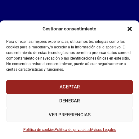
Gestionar consentimiento
LA FALANGE
Para ofrecer las mejores experiencias, utilizamos tecnologías como las
Reproductor
cookies para almacenar y/o acceder a la información del dispositivo. El
de
consentimiento de estas tecnologías nos permitirá procesar datos como el
comportamiento de navegación o las identificaciones únicas en este sitio.
vídeo
No consentir o retirar el consentimiento, puede afectar negativamente a
ciertas características y funciones.
ACEPTAR
DENEGAR
00:00
00:55
VER PREFERENCIAS
Política de cookies
Política de privacidad
Avisos Legales
La Falange
– Web Oficial de la Falange