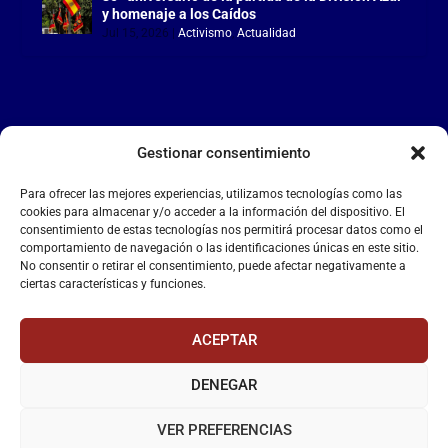
y homenaje a los Caídos
Jul 15, 2026
|
Activismo
,
Actualidad
Gestionar consentimiento
LA FALANGE
Para ofrecer las mejores experiencias, utilizamos tecnologías como las
Reproductor
cookies para almacenar y/o acceder a la información del dispositivo. El
de
consentimiento de estas tecnologías nos permitirá procesar datos como el
comportamiento de navegación o las identificaciones únicas en este sitio.
vídeo
No consentir o retirar el consentimiento, puede afectar negativamente a
ciertas características y funciones.
ACEPTAR
DENEGAR
00:00
00:55
VER PREFERENCIAS