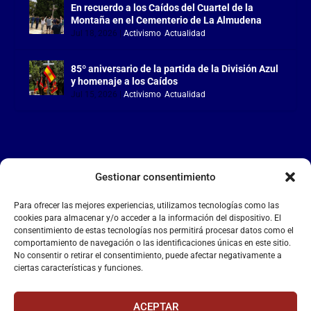
En recuerdo a los Caídos del Cuartel de la
Montaña en el Cementerio de La Almudena
Jul 18, 2026
|
Activismo
,
Actualidad
85º aniversario de la partida de la División Azul
y homenaje a los Caídos
Jul 15, 2026
|
Activismo
,
Actualidad
Gestionar consentimiento
LA FALANGE
Para ofrecer las mejores experiencias, utilizamos tecnologías como las
Reproductor
cookies para almacenar y/o acceder a la información del dispositivo. El
de
consentimiento de estas tecnologías nos permitirá procesar datos como el
comportamiento de navegación o las identificaciones únicas en este sitio.
vídeo
No consentir o retirar el consentimiento, puede afectar negativamente a
ciertas características y funciones.
ACEPTAR