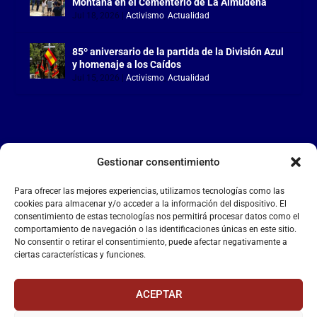
Montaña en el Cementerio de La Almudena
Jul 18, 2026
|
Activismo
,
Actualidad
85º aniversario de la partida de la División Azul
y homenaje a los Caídos
Jul 15, 2026
|
Activismo
,
Actualidad
Gestionar consentimiento
LA FALANGE
Para ofrecer las mejores experiencias, utilizamos tecnologías como las
Reproductor
cookies para almacenar y/o acceder a la información del dispositivo. El
de
consentimiento de estas tecnologías nos permitirá procesar datos como el
comportamiento de navegación o las identificaciones únicas en este sitio.
vídeo
No consentir o retirar el consentimiento, puede afectar negativamente a
ciertas características y funciones.
ACEPTAR