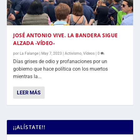
JOSÉ ANTONIO VIVE. LA BANDERA SIGUE
ALZADA -VÍDEO-
por
La Falange
|
May 7, 2023
|
Activismo
,
Vídeos
|
0
Días grises de odio y profanaciones por un
gobierno que hace política con los muertos
mientras la...
LEER MÁS
¡¡ALÍSTATE!!