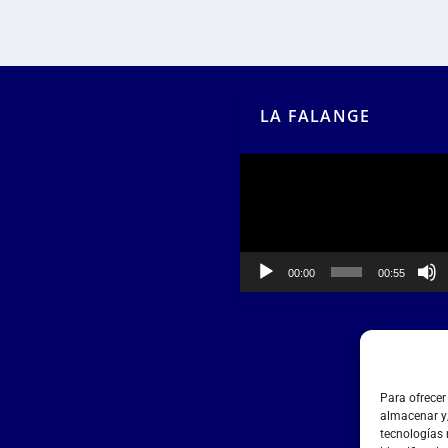
LA FALANGE
Reproductor
de
vídeo
00:00
00:55
Para ofrecer
almacenar y/
tecnologías