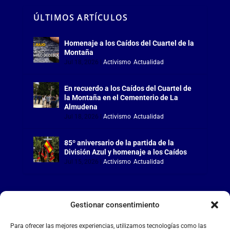
ÚLTIMOS ARTÍCULOS
Homenaje a los Caídos del Cuartel de la
Montaña
Jul 18, 2026
|
Activismo
,
Actualidad
En recuerdo a los Caídos del Cuartel de
la Montaña en el Cementerio de La
Almudena
Jul 18, 2026
|
Activismo
,
Actualidad
85º aniversario de la partida de la
División Azul y homenaje a los Caídos
Jul 15, 2026
|
Activismo
,
Actualidad
Gestionar consentimiento
LA FALANGE
Para ofrecer las mejores experiencias, utilizamos tecnologías como las