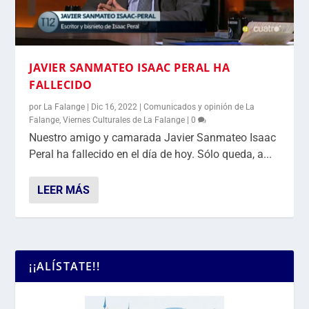
JAVIER SANMATEO ISAAC PERAL HA
FALLECIDO
por
La Falange
|
Dic 16, 2022
|
Comunicados y opinión de La
Falange
,
Viernes Culturales de La Falange
|
0
Nuestro amigo y camarada Javier Sanmateo Isaac
Peral ha fallecido en el día de hoy. Sólo queda, a...
LEER MÁS
¡¡ALÍSTATE!!