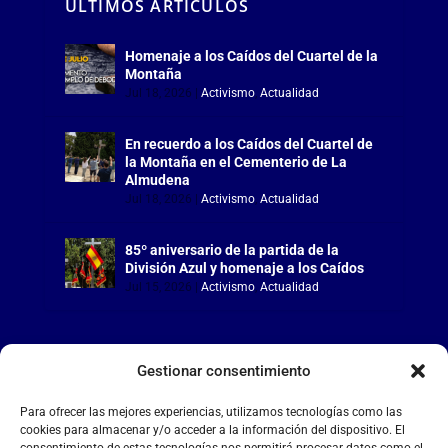
ÚLTIMOS ARTÍCULOS
Homenaje a los Caídos del Cuartel de la
Montaña
Jul 18, 2026
|
Activismo
,
Actualidad
En recuerdo a los Caídos del Cuartel de
la Montaña en el Cementerio de La
Almudena
Jul 18, 2026
|
Activismo
,
Actualidad
85º aniversario de la partida de la
División Azul y homenaje a los Caídos
Jul 15, 2026
|
Activismo
,
Actualidad
Gestionar consentimiento
LA FALANGE
Para ofrecer las mejores experiencias, utilizamos tecnologías como las
cookies para almacenar y/o acceder a la información del dispositivo. El
consentimiento de estas tecnologías nos permitirá procesar datos como el