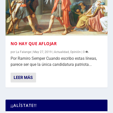
NO HAY QUE AFLOJAR
por
La Falange
|
May 27, 2019
|
Actualidad
,
Opinión
|
0
Por Ramiro Semper Cuando escribo estas líneas,
parece ser que la única candidatura patriota...
LEER MÁS
¡¡ALÍSTATE!!