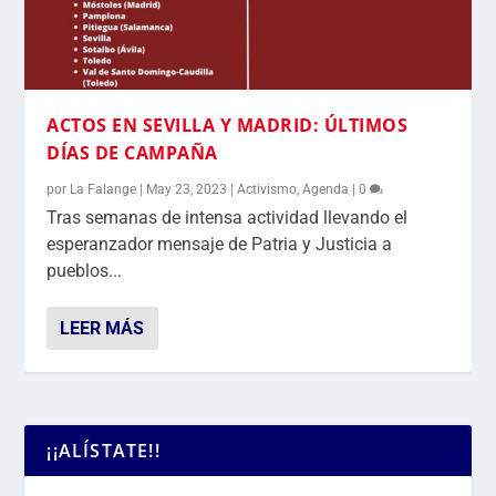
ACTOS EN SEVILLA Y MADRID: ÚLTIMOS
DÍAS DE CAMPAÑA
por
La Falange
|
May 23, 2023
|
Activismo
,
Agenda
|
0
Tras semanas de intensa actividad llevando el
esperanzador mensaje de Patria y Justicia a
pueblos...
LEER MÁS
¡¡ALÍSTATE!!