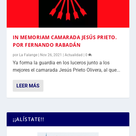
IN MEMORIAM CAMARADA JESÚS PRIETO.
POR FERNANDO RABADÁN
por
La Falange
|
Nov 26, 2021
|
Actualidad
|
0
Ya forma la guardia en los luceros junto a los
mejores el camarada Jesús Prieto Olivera, al que...
LEER MÁS
¡¡ALÍSTATE!!