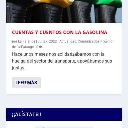
CUENTAS Y CUENTOS CON LA GASOLINA
por
La Falange
|
Jul 27, 2022
|
Actualidad
,
Comunicados y opinión
de La Falange
|
0
Hace unos meses nos solidarizábamos con la
huelga del sector del transporte, apoyábamos sus
justas...
LEER MÁS
¡¡ALÍSTATE!!