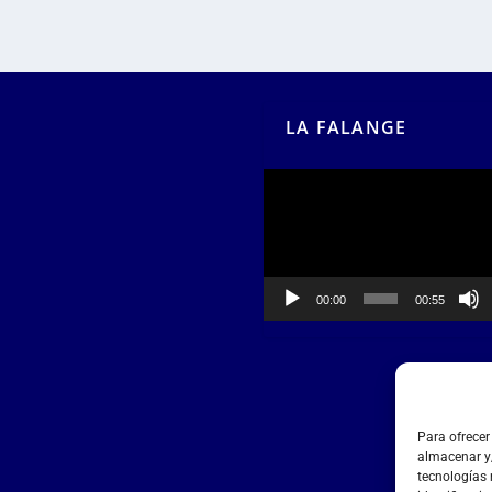
LA FALANGE
Reproductor
de
vídeo
00:00
00:55
Para ofrecer
almacenar y/
tecnologías