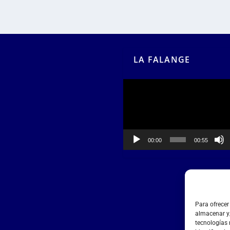
LA FALANGE
Reproductor
de
vídeo
00:00
00:55
Para ofrecer
almacenar y/
tecnologías