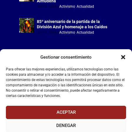
Almudena
Jul 18, 2026
|
Activismo
,
Actualidad
85º aniversario de la partida de la
División Azul y homenaje a los Caídos
Jul 15, 2026
|
Activismo
,
Actualidad
Gestionar consentimiento
LA FALANGE
Para ofrecer las mejores experiencias, utilizamos tecnologías como las
cookies para almacenar y/o acceder a la información del dispositivo. El
consentimiento de estas tecnologías nos permitirá procesar datos como el
Reproductor
comportamiento de navegación o las identificaciones únicas en este sitio.
de
No consentir o retirar el consentimiento, puede afectar negativamente a
vídeo
ciertas características y funciones.
ACEPTAR
DENEGAR