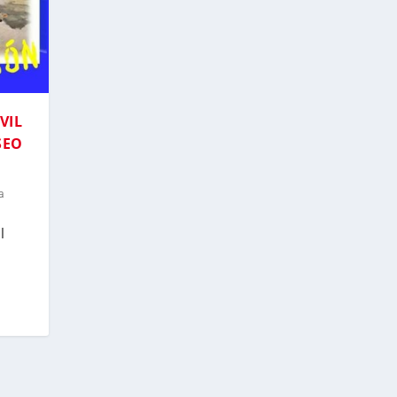
VIL
SEO
a
l