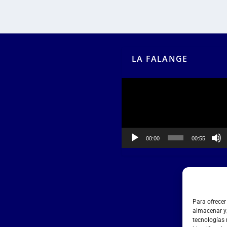
LA FALANGE
Reproductor
de
vídeo
00:00
00:55
Para ofrecer
almacenar y/
tecnologías