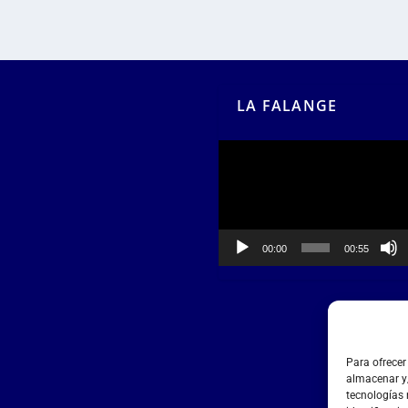
LA FALANGE
Reproductor
de
vídeo
00:00
00:55
Para ofrecer
almacenar y/
tecnologías