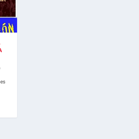
A
A
a
les