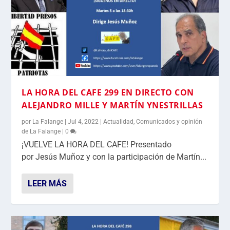
LA HORA DEL CAFE 299 EN DIRECTO CON
ALEJANDRO MILLE Y MARTÍN YNESTRILLAS
por
La Falange
|
Jul 4, 2022
|
Actualidad
,
Comunicados y opinión
de La Falange
|
0
¡VUELVE LA HORA DEL CAFE! Presentado
por Jesús Muñoz y con la participación de Martín...
LEER MÁS