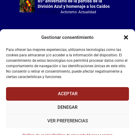
85º aniversario de la partida de la
División Azul y homenaje a los Caídos
Jul 15, 2026
|
Activismo
,
Actualidad
Gestionar consentimiento
LA FALANGE
Para ofrecer las mejores experiencias, utilizamos tecnologías como las
cookies para almacenar y/o acceder a la información del dispositivo. El
consentimiento de estas tecnologías nos permitirá procesar datos como el
Reproductor
comportamiento de navegación o las identificaciones únicas en este sitio.
de
No consentir o retirar el consentimiento, puede afectar negativamente a
vídeo
ciertas características y funciones.
ACEPTAR
DENEGAR
00:00
00:55
VER PREFERENCIAS