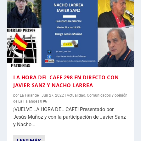
LA HORA DEL CAFE 298 EN DIRECTO CON
JAVIER SANZ Y NACHO LARREA
por
La Falange
|
Jun 27, 2022
|
Actualidad
,
Comunicados y opinión
de La Falange
|
0
¡VUELVE LA HORA DEL CAFE! Presentado por
Jesús Muñoz y con la participación de Javier Sanz
y Nacho...
LEER MÁS