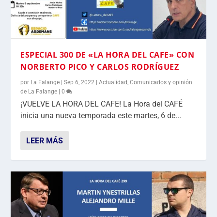
ESPECIAL 300 DE «LA HORA DEL CAFE» CON
NORBERTO PICO Y CARLOS RODRÍGUEZ
por
La Falange
|
Sep 6, 2022
|
Actualidad
,
Comunicados y opinión
de La Falange
|
0
¡VUELVE LA HORA DEL CAFE! La Hora del CAFÉ
inicia una nueva temporada este martes, 6 de...
LEER MÁS