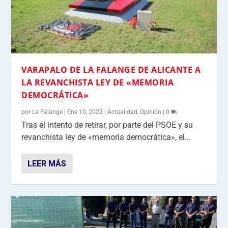
VARAPALO DE LA FALANGE DE ALICANTE A
LA REVANCHISTA LEY DE «MEMORIA
DEMOCRÁTICA»
por
La Falange
|
Ene 10, 2022
|
Actualidad
,
Opinión
|
0
Tras el intento de retirar, por parte del PSOE y su
revanchista ley de «memoria democrática», el...
LEER MÁS