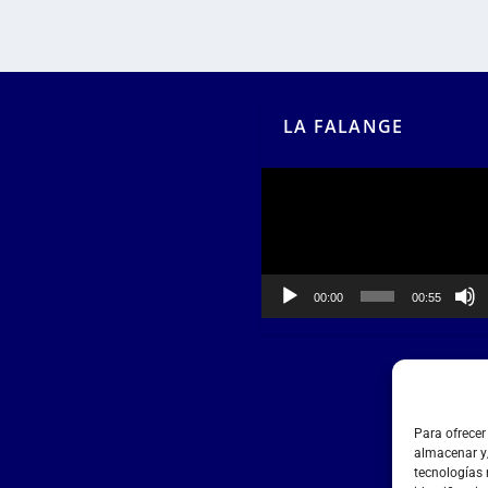
LA FALANGE
Reproductor
de
vídeo
00:00
00:55
Para ofrecer
almacenar y/
tecnologías