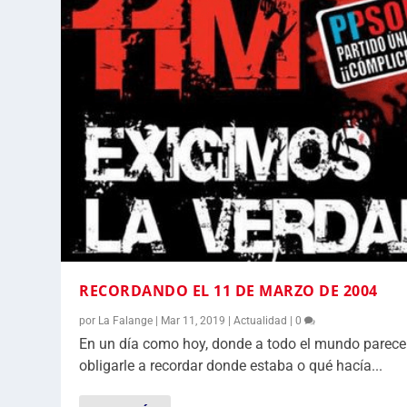
RECORDANDO EL 11 DE MARZO DE 2004
por
La Falange
|
Mar 11, 2019
|
Actualidad
|
0
En un día como hoy, donde a todo el mundo parec
obligarle a recordar donde estaba o qué hacía...