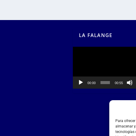
LA FALANGE
Reproductor
de
vídeo
00:00
00:55
Para ofrecer
almacenar y/
tecnologías