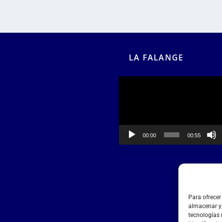
LA FALANGE
Reproductor
de
vídeo
00:00
00:55
Para ofrecer
almacenar y/
tecnologías