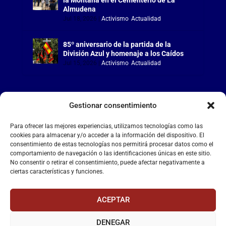
Almudena
Jul 18, 2026
|
Activismo
,
Actualidad
85º aniversario de la partida de la
División Azul y homenaje a los Caídos
Jul 15, 2026
|
Activismo
,
Actualidad
Gestionar consentimiento
LA FALANGE
Para ofrecer las mejores experiencias, utilizamos tecnologías como las
cookies para almacenar y/o acceder a la información del dispositivo. El
consentimiento de estas tecnologías nos permitirá procesar datos como el
Reproductor
comportamiento de navegación o las identificaciones únicas en este sitio.
de
No consentir o retirar el consentimiento, puede afectar negativamente a
vídeo
ciertas características y funciones.
ACEPTAR
DENEGAR