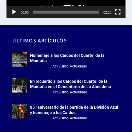
00:00
02:23
ÚLTIMOS ARTÍCULOS
Homenaje a los Caídos del Cuartel de la
Montaña
Jul 18, 2026
|
Activismo
,
Actualidad
En recuerdo a los Caídos del Cuartel de la
Montaña en el Cementerio de La Almudena
Jul 18, 2026
|
Activismo
,
Actualidad
85º aniversario de la partida de la División Azul
y homenaje a los Caídos
Jul 15, 2026
|
Activismo
,
Actualidad